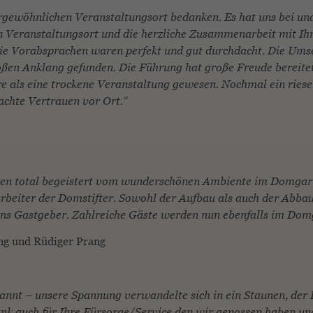
ergewöhnlichen Veranstaltungsort bedanken. Es hat uns bei und
 Veranstaltungsort und die herzliche Zusammenarbeit mit Ihn
Die Vorabsprachen waren perfekt und gut durchdacht. Die Ums
roßen Anklang gefunden. Die Führung hat große Freude bereitet
e als eine trockene Veranstaltung gewesen. Nochmal ein rie
rachte Vertrauen vor Ort.“
aren total begeistert vom wunderschönen Ambiente im Domgart
rbeiter der Domstifter. Sowohl der Aufbau als auch der Abbau
 uns Gastgeber. Zahlreiche Gäste werden nun ebenfalls im Dom
ang und Rüdiger Prang
pannt – unsere Spannung verwandelte sich in ein Staunen, de
nk auch für Ihre Fürsorge/Service den wir genossen haben un