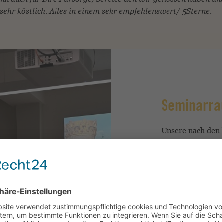
sehr köstlich. Alles in einem sehr empfehlenswert/ 5Sterne.
Seminarra
Unsere nach den
benannten Semina
Naumburger Doms
13. Jahr­hundert 
die Räume der eh
seit ihrer Gründu
schulischen Insti
Domgymnasium fo