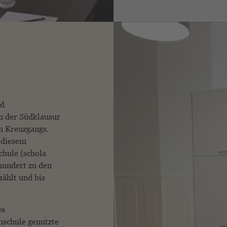
nd
n der Südklausur
n Kreuzgangs.
n diesem
hule (schola
rhundert zu den
zählt und bis
es
­schule genutzte