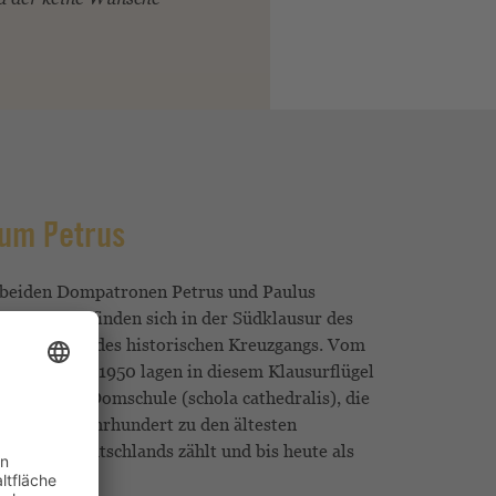
um Petrus
 beiden Dompatronen Petrus und Paulus
rräume befinden sich in der Südklausur des
 oberhalb des historischen Kreuzgangs. Vom
bis zum Jahr 1950 lagen in diesem Klausurflügel
rwürdigen Domschule (schola cathedralis), die
ng im 11. Jahrhundert zu den ältesten
tu­tionen Deutschlands zählt und bis heute als
rtbesteht.