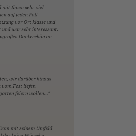
 mit Ihnen sehr viel
en auf jeden Fall
etzung vor Ort klasse und
 und war sehr interessant.
sengroßes Dankeschön an
en, wir darüber hinaus
 vom Fest liefen
garten feiern wollen…“
r Dom mit seinem Umfeld
d der keine Wünsche