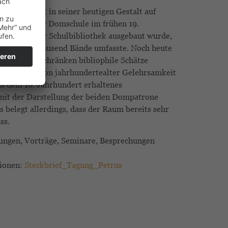
Petrus geht in seiner heutigen Gestalt auf
n Umbau der Dom­schule im frühen 19.
ck, als er zur Schulbibliothek ausgebaut wurde,
ts mehrere tausend Bände umfasste. Noch heute
ren Bücherschränken biblio­phile Schätze
f eine Tradition jahrhundertealter Gelehrsamkeit
us dem 16. Jahrhundert erhaltenes
it der Darstellung der beiden Dompatrone
 belegt allerdings, dass der Raum bereits sehr
ss.
gungen, Vorträge, Seminare, Besprechungen
tionen:
Steckbrief_Tagung_Petrus