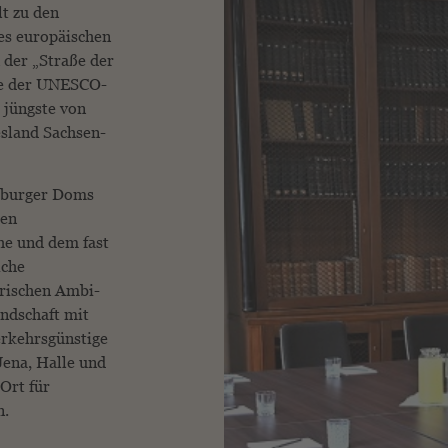
t zu den
es europäischen
 der „Straße der
ste der UNESCO-
 jüngste von
sland Sachsen-
mburger Doms
den
he und dem fast
iche
orischen Ambi­
andschaft mit
erkehrsgünstige
Jena, Halle und
Ort für
n.