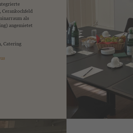
ntegrierte
, Cerankochfeld
minar­raum als
ing) angemietet
, Catering
lus