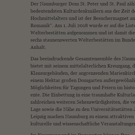
Der Naumburger Dom St. Peter und St. Paul zähl
bedeutendsten Kulturdenkmälern aus der Zeit d
Hochmittelalters und ist der Besuchermagnet an
Romanik“. Am 1. Juli 2018 wurde er auf die Li
Welterbestätten aufgenommen und ist damit die
sechs staunenswerten Welterbestätten im Bunde
Anhalt.
Das beeindruckende Gesamtensemble des Nau
bietet mit seinem mittelalterlichen Kreuzgang, 
Klausurgebäuden, der angrenzenden Marienkirc
einem Hektar gro­ßen Domgarten außergewöhnl
Möglichkeiten für Tagungen und Feiern im hist
ente. Die Einbettung in eine traumhafte Kulturl
zahlreichen weiteren Sehenswürdig­keiten, die v
Lage sowie die Nähe zu den Universitätsstätten 
Leipzig machen Naumburg zu einem attraktiven 
kulturelle und wissenschaftliche Veranstaltunge