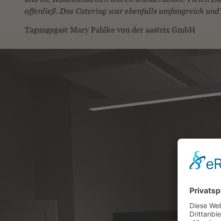
offenließ. Das Catering war ebenfalls umfangreich und 
Tagungsgast Mary Pahlke von der aastrix GmbH