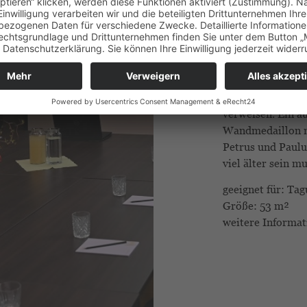
Der Seminarraum 
einen großzügige
Jahrhundert zurü
die damals berei
werden in kostba
verwahrt, die au
verweisen. Ein a
Wandmedaillon m
Petrus und Paulus
viel älter sein mu
geeignet für: Ta
Größe: 53 m²
weitere Informa