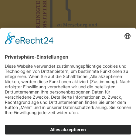
Impressum
|
Datenschutz
|
Erklärung zur Barrierefreiheit
|
AG
Hausordnung
|
Kontakt
Design by TRANSMEDIAL