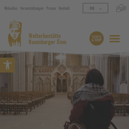
DE
Aktuelles
Veranstaltungen
Presse
Kontakt
Welterbestätte
Naumburger Dom
Symbolleiste öffnen