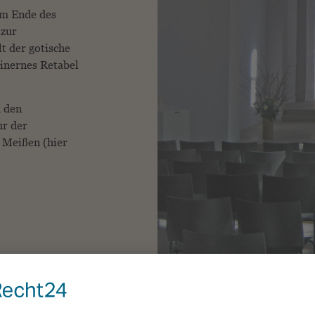
am Ende des
 zur
t der gotische
teinernes Retabel
 den
ur der
 Meißen (hier