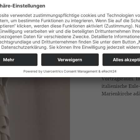
Nutzung so vielfä
Schon im 12. Jahr
Marienkirche heu
Winterkirche für
Vortragsraum. In
italienische Eule
Marienkirche ad