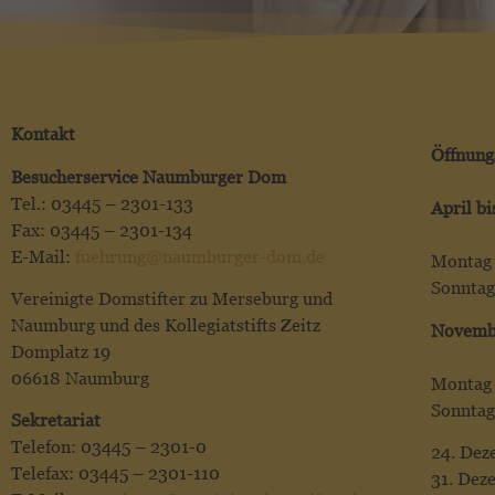
Kontakt
Öffnung
Besucherservice Naumburger Dom
Tel.: 03445 – 2301-133
April b
Fax: 03445 – 2301-134
E-Mail:
fuehrung@naumburger-dom.de
Montag 
Sonntag
Vereinigte Domstifter zu Merseburg und
Naumburg und des Kollegiatstifts Zeitz
Novemb
Domplatz 19
06618 Naumburg
Montag 
Sonntag
Sekretariat
Telefon: 03445 – 2301-0
24. Dez
Telefax: 03445 – 2301-110
31. Dez