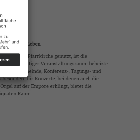
ltig wie das Leben
hundert als Pfarrkirche genutzt, ist die
te ein vielfältiger Veranstaltungsraum: beheizte
 die Domgemeinde, Konferenz-, Tagungs- und
sbesondere für Konzerte, bei denen auch die
-Orgel auf der Empore erklingt, bietet die
äquaten Raum.