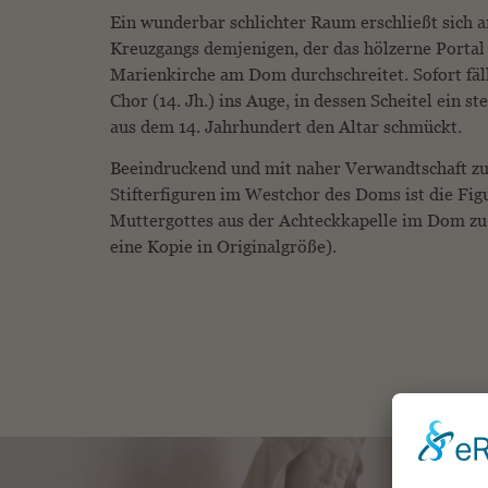
Ein wunderbar schlichter Raum erschließt sich 
Kreuzgangs demjenigen, der das hölzerne Portal
Marienkirche am Dom durchschreitet. Sofort fäll
Chor (14. Jh.) ins Auge, in dessen Scheitel ein s
aus dem 14. Jahrhundert den Altar schmückt.
Beeindruckend und mit naher Verwandtschaft zu
Stifterfiguren im Westchor des Doms ist die Fig
Muttergottes aus der Achteckkapelle im Dom zu
eine Kopie in Originalgröße).