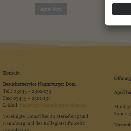
Anmelden
Kontakt
Öffnung
Besucherservice Naumburger Dom
Tel.: 03445 – 2301-133
April b
Fax: 03445 – 2301-134
E-Mail:
fuehrung@naumburger-dom.de
Montag 
Sonntag
Vereinigte Domstifter zu Merseburg und
Naumburg und des Kollegiatstifts Zeitz
Novemb
Domplatz 19