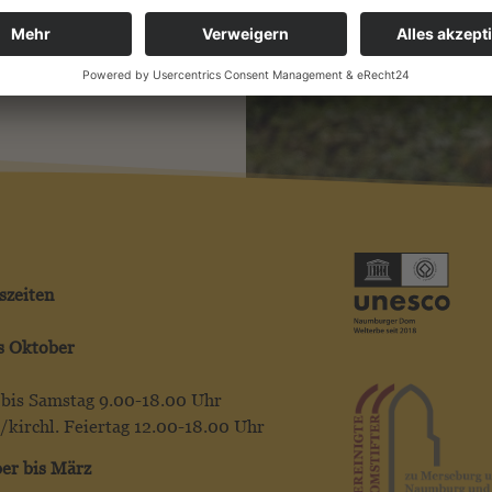
szeiten
is Oktober
bis Samstag 9.00-18.00 Uhr
/kirchl. Feiertag 12.00-18.00 Uhr
er bis März