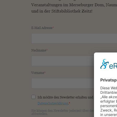
Veranstaltungen im Merseburger Dom, Nau
und in der Stiftsbibliothek Zeitz!
E-Mail Adresse
Nachname
Vorname
Ich möchte den Newsletter erhalten und akzeptiere die
Datenschutzerklärung
.
Sie können den Newsletter jederzeit über den Link in unsere
abbestellen.