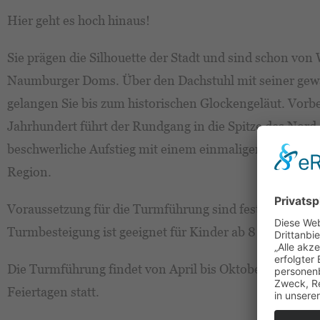
Hier geht es hoch hinaus!
Sie prägen die Silhouette der Stadt und sind schon von
Naumburger Doms. Über den Dachstuhl mit seiner gew
gelangen Sie bis zum historischen Glockengeläut. Vorb
Jahrhundert führt der Rundgang in die Spitze des Nor
beschwerliche Aufstieg mit einem einmaligen Blick auf
Region.
Voraussetzung für die Turmführung sind festes Schuhw
Turmbesteigung ist geeignet für Kinder ab 8 Jahren.
Die Turmführung findet von April bis Oktober jeden Fre
Feiertagen statt.