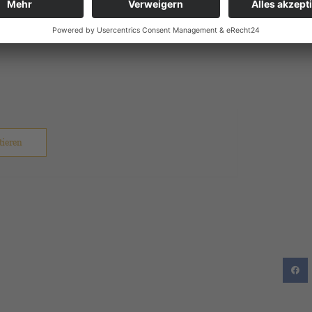
 wir den rechtzeitigen Kauf eines Tickets
nseren
Besucherservice
.
tieren