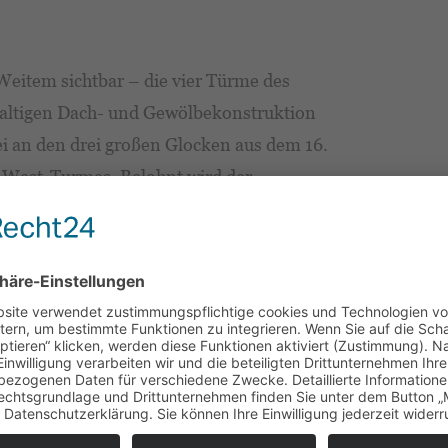
 Weitem sichtbar – die vier Türme des
altigen Dach- und Gewölbekonstruktion
ei an den drei großen Glocken aus dem 16.
d-West-Turmes. Belohnt wird der
 die Stadt Naumburg und die Saale-Unstrut-
erk und Höhentauglichkeit. Die
itag bis Sonntag und an kirchlichen