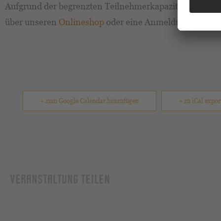
Aufgrund der begrenzten Teilnehmerkapazität empfehlen
über unseren
Onlineshop
oder eine Anmeldung über u
+ zum Google Calendar hinzufügen
+ zu iCal expor
VERANSTALTUNG TEILEN