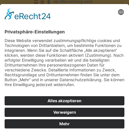
Impressum
|
Datenschutz
|
Erklärung zur Barrierefreiheit
|
AG
Hausordnung
|
Kontakt
Design by TRANSMEDIAL