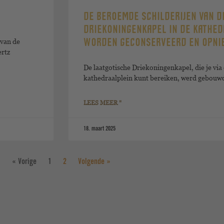
DE BEROEMDE SCHILDERIJEN VAN D
DRIEKONINGENKAPEL IN DE KATHE
 van de
WORDEN GECONSERVEERD EN OPNI
rtz
De laatgotische Driekoningenkapel, die je via
kathedraalplein kunt bereiken, werd gebouwd
LEES MEER "
18. maart 2025
« Vorige
1
2
Volgende »