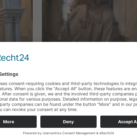
UMBURG
WIE IS DE MOOISTE VAN ALLEMAAL
mburg nog
Hoe Uta von Naumburg van de kathedraal va
 de
Werelderfgoedlijst van UNESCO staat, model 
menten
Walt Disney's film Sneeuwwitje.
LEES MEER "