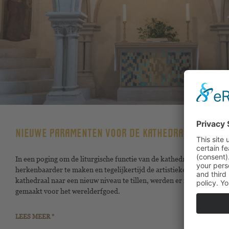
NIEUWE PARAMENTEN VOOR DE KATHEDRAAL VAN NA
In een poging om de liturgische functie van de kathedraal van Nau
herkenbaarder te maken en tegelijkertijd de artistieke standaard in
kathedraal naar een nieuw niveau te tillen, werden er nieuwe para
gemaakt voor het werelderfgoed.
LEES MEER "