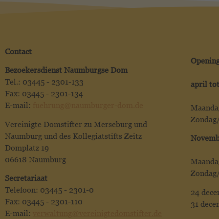
Contact
Opening
Bezoekersdienst Naumburgse Dom
Tel.: 03445 - 2301-133
april to
Fax: 03445 - 2301-134
E-mail:
fuehrung@naumburger-dom.de
Maandag
Zondag/
Vereinigte Domstifter zu Merseburg und
Naumburg und des Kollegiatstifts Zeitz
Novembe
Domplatz 19
06618 Naumburg
Maandag
Zondag/
Secretariaat
Telefoon: 03445 - 2301-0
24 dece
Fax: 03445 - 2301-110
31 dece
E-mail:
verwaltung@vereinigtedomstifter.de