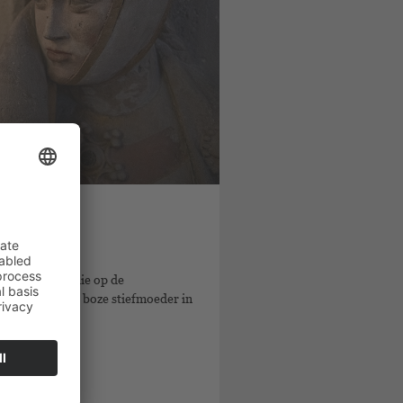
?
n Naumburg, die op de
stond voor de boze stiefmoeder in