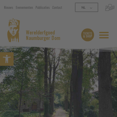
NL
Nieuws
Evenementen
Publicaties
Contact
Werelderfgoed
Naumburger Dom
Open werkbalk