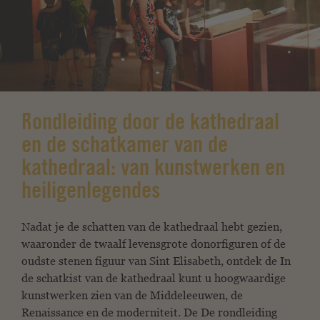
Rondleiding door de kathedraal
en de schatkamer van de
kathedraal: van kunstwerken en
heiligenlegendes
Nadat je de schatten van de kathedraal hebt gezien,
waaronder de twaalf
levensgrote donorfiguren of de
oudste stenen figuur
van Sint Elisabeth, ontdek de
In
de schatkist van de kathedraal kunt u hoogwaardige
kunstwerken zien van
de Middeleeuwen, de
Renaissance en de moderniteit. De
De rondleiding