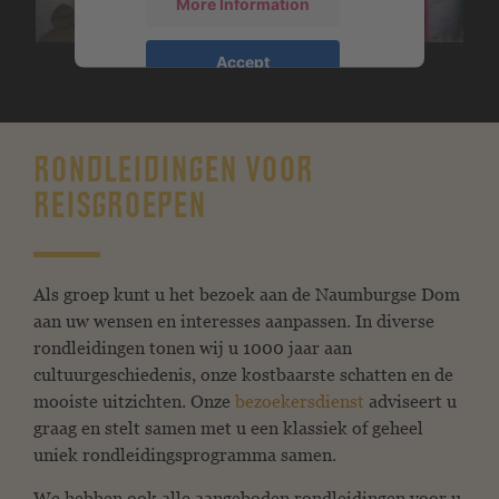
More Information
Accept
mogelijk gemaakt door
Usercentrics
Consent Management Platform
&
eRecht24
RONDLEIDINGEN VOOR
REISGROEPEN
Als groep kunt u het bezoek aan de Naumburgse Dom
aan uw wensen en interesses aanpassen. In diverse
rondleidingen tonen wij u 1000 jaar aan
cultuurgeschiedenis, onze kostbaarste schatten en de
mooiste uitzichten. Onze
bezoekersdienst
adviseert u
graag en stelt samen met u een klassiek of geheel
uniek rondleidingsprogramma samen.
We hebben ook alle aangeboden rondleidingen voor u