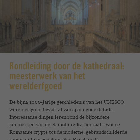
Rondleiding door de kathedraal:
meesterwerk van het
werelderfgoed
De bijna 1000-jarige geschiedenis van het UNESCO
werelderfgoed
bevat tal van spannende details.
Interessante dingen leren
rond de bijzondere
kenmerken van de Naumburg
Kathedraal - van de
Romaanse crypte tot de moderne,
gebrandschilderde
ramen ontworpen door Neo Rauch in de