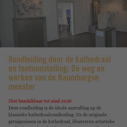
Rondleiding door de kathedraal
en tentoonstelling: De weg en
werken van de Naumburgse
meester
Niet beschikbaar tot eind 2026
Deze rondleiding is de ideale aanvulling op de
klassieke kathedraalrondleiding. Na de originele
getuigenissen in de kathedraal, illustreren artistieke