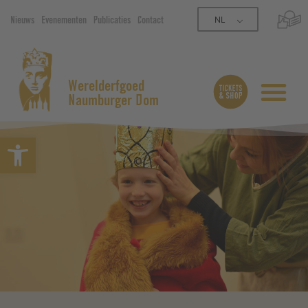
NL
Nieuws
Evenementen
Publicaties
Contact
Werelderfgoed
Naumburger Dom
Open werkbalk