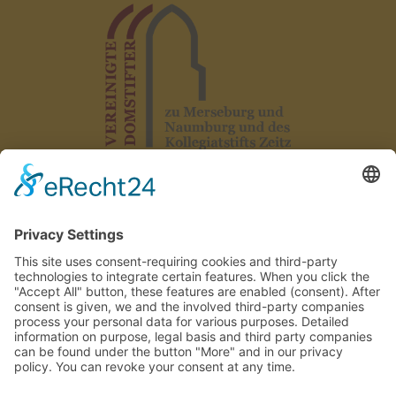
Afdruk
|
Gegevensbescherming
|
Verklaring over toegankelijkheid
Huisregels
|
Contact