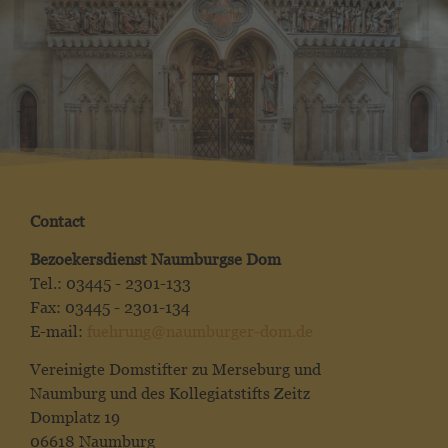
Contact
Bezoekersdienst Naumburgse Dom
Tel.: 03445 - 2301-133
Fax: 03445 - 2301-134
E-mail:
fuehrung@naumburger-dom.de
Vereinigte Domstifter zu Merseburg und
Naumburg und des Kollegiatstifts Zeitz
Domplatz 19
06618 Naumburg