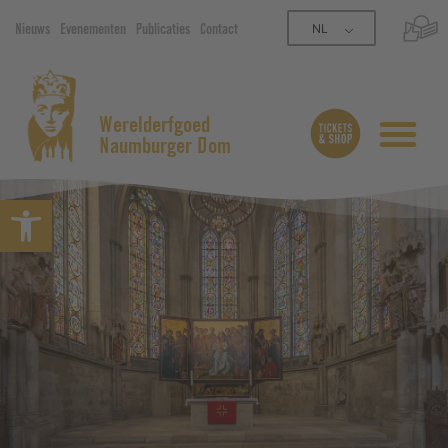
NL
Nieuws
Evenementen
Publicaties
Contact
Werelderfgoed
Naumburger Dom
Open werkbalk