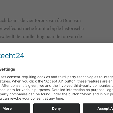
 zichtbaar - de vier torens van de Dom van
welfconstructie komt u bij de historische
uw leidt de rondleiding naar de top van de
t een uniek uitzicht op de stad Naumburg
t voor de torenrondleiding. De
an 8 jaar.
lke vrijdag tot en met zondag en op
ij aan tijdig een ticket te kopen via