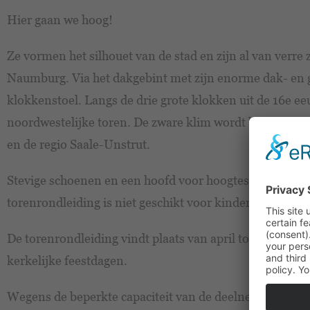
Hier gaan we hoog!
Ze vormen het silhouet van de stad en zijn al van verre
Naumburg. Via het dakgebint met zijn enorme dak- en ge
klokkenstoel. Langs de drie grote klokken uit de 16e ee
noordwestelijke toren. De zware klim wordt beloond me
en de regio Saale-Unstrut.
Stevige schoenen en een hoofd voor hoogtes zijn vereis
torenrondleiding is niet geschikt voor kinderen jonger d
De torenrondleiding vindt plaats van april tot oktober e
kerkelijke feestdagen.
Wegens de beperkte capaciteit van de deelnemers raden w