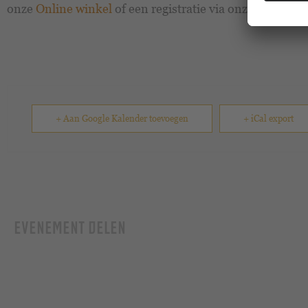
onze
Online winkel
of een registratie via onze
bezoeker
+ Aan Google Kalender toevoegen
+ iCal export
EVENEMENT DELEN