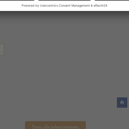
sdienst
.
Toon alle gebeurtenissen