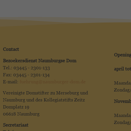
Contact
Opening
Bezoekersdienst Naumburgse Dom
Tel.: 03445 - 2301-133
april to
Fax: 03445 - 2301-134
E-mail:
fuehrung@naumburger-dom.de
Maandag
Zondag/
Vereinigte Domstifter zu Merseburg und
Naumburg und des Kollegiatstifts Zeitz
Novembe
Domplatz 19
06618 Naumburg
Maandag
Zondag/
Secretariaat