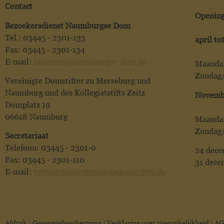
Contact
Opening
Bezoekersdienst Naumburgse Dom
Tel.: 03445 - 2301-133
april to
Fax: 03445 - 2301-134
E-mail:
fuehrung@naumburger-dom.de
Maandag
Zondag/
Vereinigte Domstifter zu Merseburg und
Naumburg und des Kollegiatstifts Zeitz
Novembe
Domplatz 19
06618 Naumburg
Maandag
Zondag/
Secretariaat
Telefoon: 03445 - 2301-0
24 dece
Fax: 03445 - 2301-110
31 dece
E-mail:
verwaltung@vereinigtedomstifter.de
Afdruk
|
Gegevensbescherming
|
Verklaring over toegankelijkheid
|
AG