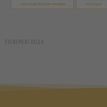
+ Aan Google Kalender toevoegen
+ iCal export
EVENEMENT DELEN