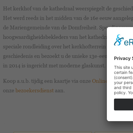
Het kerkhof van de kathedraal weerspiegelt de geschie
Het werd reeds in het midden van de 16e eeuw aangeleg
de Mariengemeinde van de Domfreiheit. Spoedig waren
hoogwaardigheidsbekleders van het kathedrale kapittel 
speciale rondleiding over het kerkhofterrein komt u m
geschiedenis en bezoekt u de unieke 13e-eeuwse Sint-J
in 2014 is ingericht met moderne glaskunst.
Koop a.u.b. tijdig een kaartje via onze
Online winkel
of 
onze
bezoekersdienst
aan.