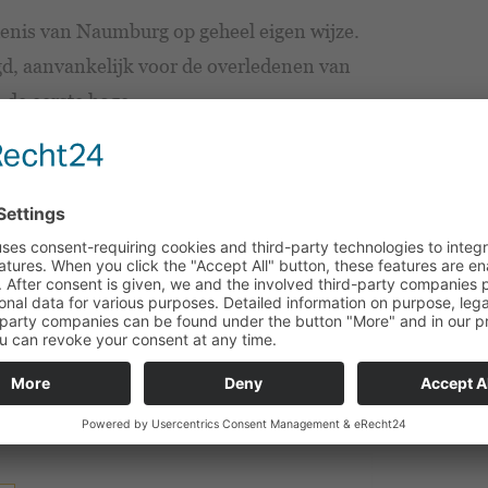
denis van Naumburg op geheel eigen wijze.
d, aanvankelijk voor de overledenen van
 de eerste hoge
op het kerkhof te vinden. Tijdens een
eer te weten over de eeuwenoude
anskapel, gewijd aan Sint-Jan de Doper, die
neem contact met ons op via