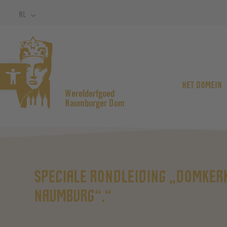
NL
Open werkbalk
HET DOMEIN
Werelderfgoed
Naumburger Dom
SPECIALE RONDLEIDING „DOMKER
NAUMBURG“.“