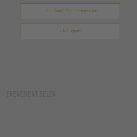
+ Aan Google Kalender toevoegen
+ iCal export
EVENEMENT DELEN