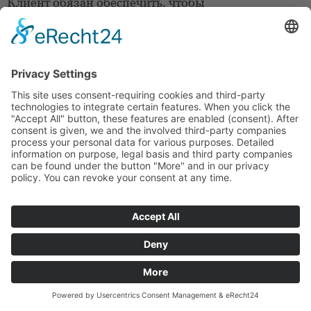
Клиент обязан обеспечить, чтобы
предоставленный им адрес электронной почты
был доступен и чтобы получение сообщений не
препятствовало пересылке, отключению или
переполнению учетной записи электронной
почты.
3. Цены продажи
Цены указаны без учета стоимости доставки и с
учетом действующего в Германии налога на
добавленную стоимость. Если между заказом и
поставкой проходит более 4 месяцев без
просрочки продавца, продавец имеет право
передать покупателю увеличение прейскурантной
цены по истечении 4 месяцев. Такое повышение
цены не требует согласия покупателя. Однако
цены, указанные в подтверждении заказа,