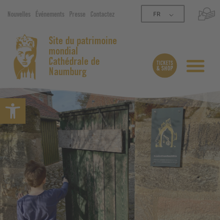
FR
Nouvelles
Événements
Presse
Contactez
Site du patrimoine
mondial
Cathédrale de
Naumburg
Ouvrir la barre d’outils