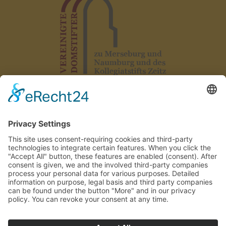
Выходные сведения
|
Защита данных
|
Декларация о доступн
AGB
|
Правила внутреннего распорядка
|
Контакт