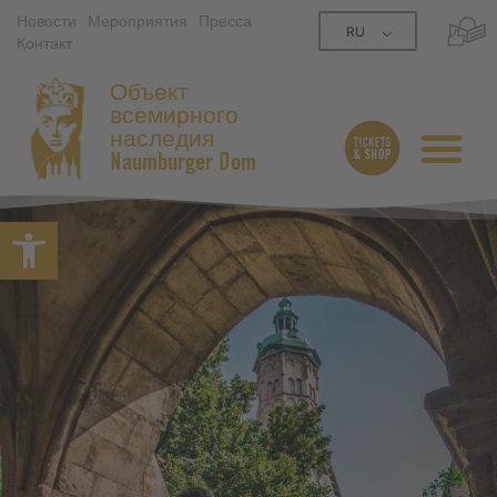
Новости
Мероприятия
Пресса
RU
Контакт
Объект
всемирного
наследия
Naumburger Dom
Открытая панель инструме