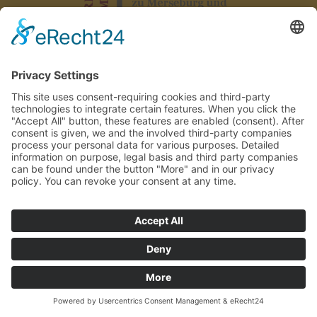
Выходные сведения
|
Защита данных
|
Декларация о доступн
AGB
|
Правила внутреннего распорядка
|
Контакт
Дизайн от TRANSMEDIAL