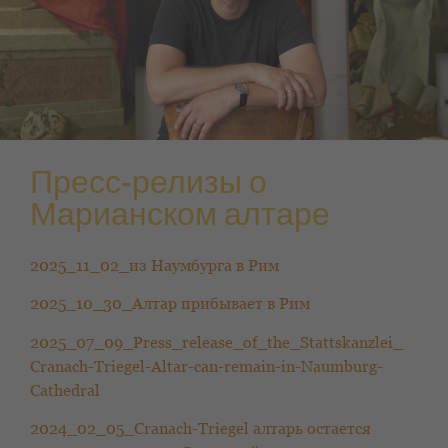
Пресс-релизы о
Марианском алтаре
2025_11_02_из Наумбурга в Рим
2025_10_30_Алтар прибывает в Рим
2025_07_09_Press_release_of_the_Stattskanzlei_
Cranach-Triegel-Altar-can-remain-in-Naumburg-
Cathedral
2024_02_05_Cranach-Triegel алтарь остается