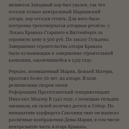
являются
Западный хор был удален, так что
остался только центральный Марианский
алтарь.
хор остался стоять. Для него была
построена трехстворчатая алтарная ретабло.
у
Лукаса Кранаха Старшего в Виттенберге за
огромную цену в 500 руб.
По заказу Гульдена.
Завершение строительства алтаря Кранаха
было
кульминация и завершение строительной
кампании, закончившейся в 1519 году.
Рередос, посвященный Марии, Божьей Матери,
простоял более 20 лет.
на алтаре. В ходе
религиозных споров эпохи
Реформации
Протестантский суперинтендант
Николаус Медлер
В 1542 году, с помощью гильдии
мясников, он силой получил доступ к
Собор. По
инициативе курфюрста Саксонии снят
он написал
различные изображения Девы Марии, в том числе
центральную часть
Алтарь Кранаха.