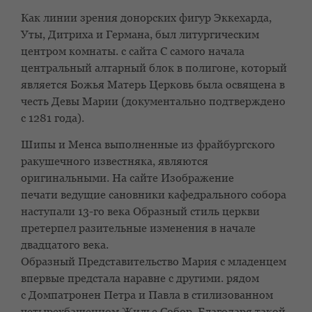
Как линии зрения донорских фигур Эккехарда,
Уты, Дитриха
и Германа, был литургическим
центром комнаты.
с сайта
С самого начала
центральный алтарный блок в полигоне, который
является
Божья Матерь
Церковь была освящена в
честь Девы Марии (документально подтверждено
с 1281 года).
Шипы и
Менса
выполненные из фрайбургского
ракушечного известняка, являются
оригинальными. На сайте
Изображение
печати
ведущие сановники кафедрального собора
наступали
13-го века
Образный стиль церкви
претерпел разительные изменения в начале
двадцатого века.
Образный
Представительство
Мария с младенцем
впервые предстала наравне с другими.
рядом
с
Домпатронен Петра и Павла в стилизованном
четырехбашенном
Жилье
Собор. Благодаря такой