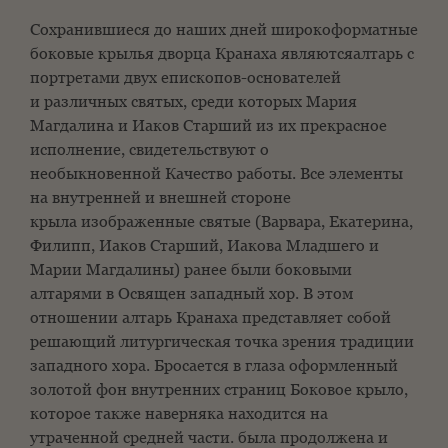
Сохранившиеся до наших дней широкоформатные
боковые крылья дворца Кранаха являются
алтарь с
портретами двух епископов-основателей
и
различных святых, среди которых Мария
Магдалина и Иаков Старший из
их прекрасное
исполнение, свидетельствуют о
необыкновенной
Качество работы. Все элементы
на внутренней и внешней стороне
крыла
изображенные святые (Варвара, Екатерина,
Филипп, Иаков Старший,
Иакова Младшего и
Марии Магдалины) ранее были боковыми
алтарями в
Освящен западный хор. В этом
отношении алтарь Кранаха представляет собой
решающий
литургическая точка зрения традиции
западного хора.
Бросается в глаза оформленный
золотой фон внутренних страниц
Боковое крыло,
которое также наверняка находится на
утраченной средней части.
была продолжена и