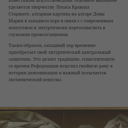
известными искусствоведами.
основное внимание
уделяется творчеству Лукаса Кранаха
Старшего.
алтарная картина на алтаре Девы
Марии в западном хоре в связи с
с современным
искусством и литургически переосмыслить
в
служении провозглашения.
Таким образом, западный хор временно
приобретает свой литургический
центральный
защитник. Это делает традицию, существующую
со времен Реформации
исцелил гнойную рану в
истории деноминации и важный
посылается
экуменический импульс.