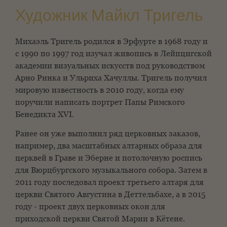
Художник Майкл Тригель
Михаэль Тригель родился в Эрфурте в 1968 году и
с 1990 по 1997 год изучал живопись в Лейпцигской
академии визуальных искусств под руководством
Арно Ринка и Ульриха Хачуллы. Тригель получил
мировую известность в 2010 году, когда ему
поручили написать портрет Папы Римского
Бенедикта XVI.
Ранее он уже выполнил ряд церковных заказов,
например, два масштабных алтарных образа для
церквей в Граве и Эберне и потолочную роспись
для Вюрцбургского музыкального собора. Затем в
2011 году последовал проект третьего алтаря для
церкви Святого Августина в Деттельбахе, а в 2015
году - проект двух церковных окон для
приходской церкви Святой Марии в Кётене.