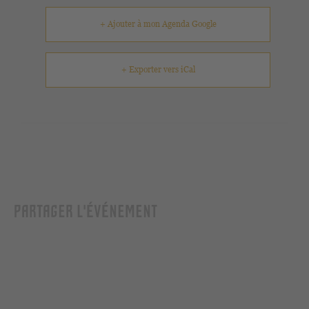
+ Ajouter à mon Agenda Google
+ Exporter vers iCal
PARTAGER L'ÉVÉNEMENT